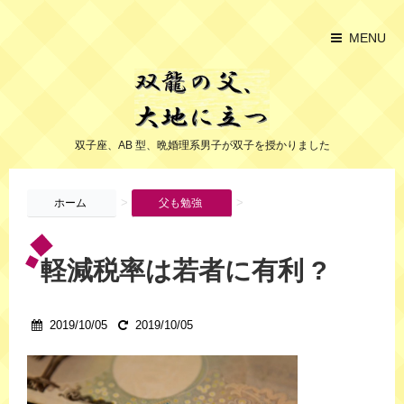
MENU
双子座、AB 型、晩婚理系男子が双子を授かりました
>
>
ホーム
父も勉強
軽減税率は若者に有利 ?
2019/10/05
2019/10/05