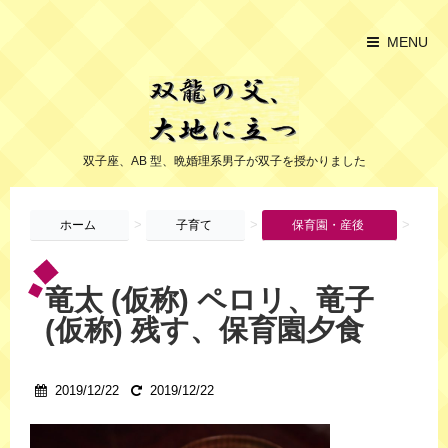
MENU
双子座、AB 型、晩婚理系男子が双子を授かりました
>
>
>
ホーム
子育て
保育園・産後
竜太 (仮称) ペロリ、竜子
(仮称) 残す、保育園夕食
2019/12/22
2019/12/22