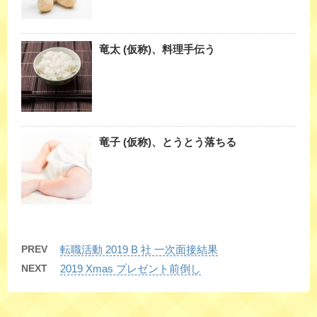
竜太 (仮称)、料理手伝う
竜子 (仮称)、とうとう落ちる
PREV
転職活動 2019 B 社 一次面接結果
NEXT
2019 Xmas プレゼント前倒し