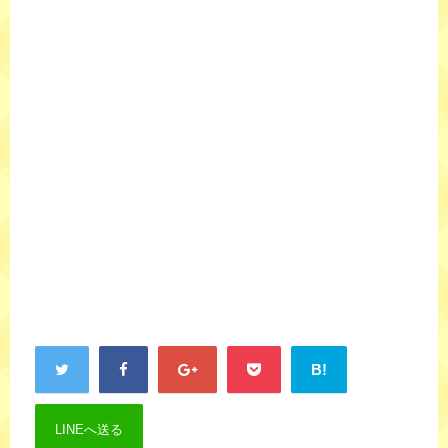
B!
LINEへ送る