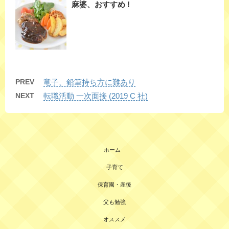
麻婆、おすすめ !
PREV
竜子、鉛筆持ち方に難あり
NEXT
転職活動 一次面接 (2019 C 社)
ホーム
子育て
保育園・産後
父も勉強
オススメ