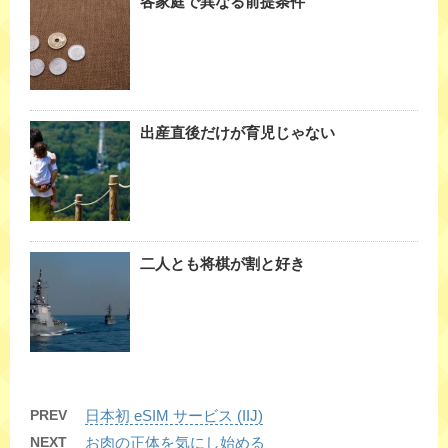
各家庭で異なる前提条件
出産直後だけが育児じゃない
二人とも将棋が割と好き
PREV
日本初 eSIM サービス (IIJ)
NEXT
お肉の正体を気にし始める