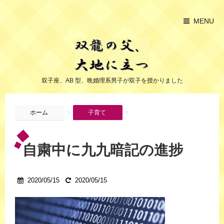
MENU
双子座、AB 型、晩婚理系男子が双子を授かりました
>
>
ホーム
子育て
自粛中に九九暗記の進捗
2020/05/15
2020/05/15