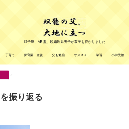
双子座、AB 型、晩婚理系男子が双子を授かりました
子育て
保育園・産後
父も勉強
オススメ
学習
小学受検
>
6) を振り返る