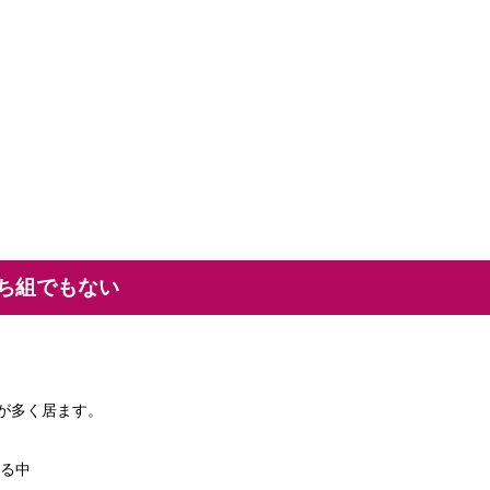
ち組でもない
僚が多く居ます。
る中