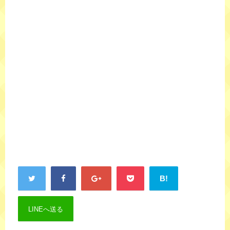
B!
LINEへ送る