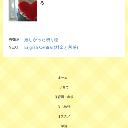
ろ
PREV
嬉しかった贈り物
NEXT
English Central (料金と所感)
ホーム
子育て
保育園・産後
父も勉強
オススメ
学習