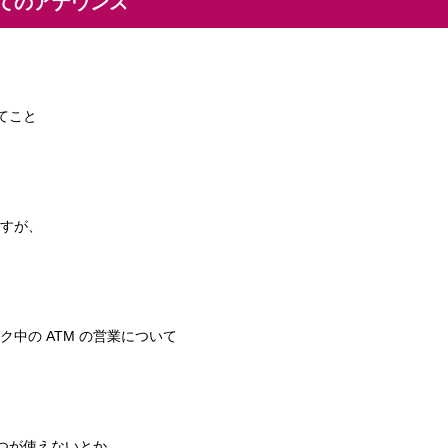
いてのアナウンス
んてこと
すが、
、
中の ATM の営業について
いつが使えないとか。