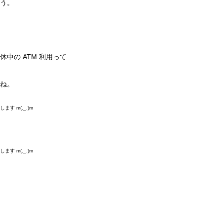
う。
中の ATM 利用って
ね。
す m(._.)m
す m(._.)m