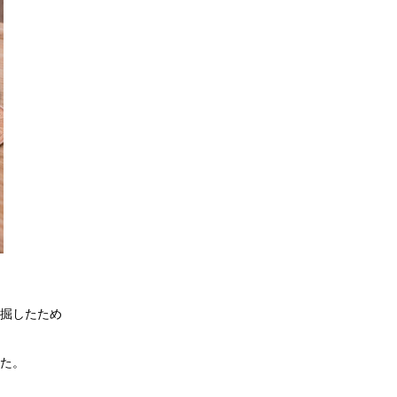
掘したため
た。