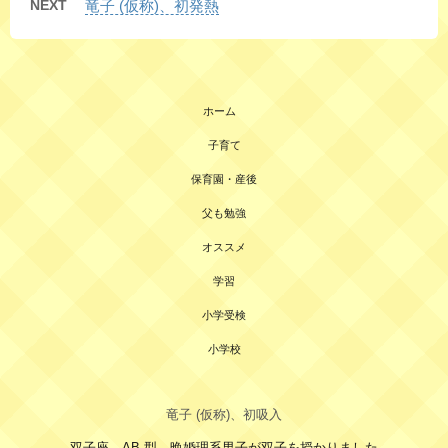
NEXT
竜子 (仮称)、初発熱
ホーム
子育て
保育園・産後
父も勉強
オススメ
学習
小学受検
小学校
竜子 (仮称)、初吸入
双子座、AB 型、晩婚理系男子が双子を授かりました