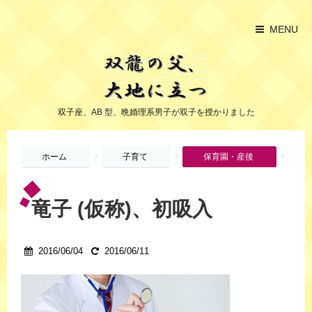
MENU
双子座、AB 型、晩婚理系男子が双子を授かりました
>
>
>
ホーム
子育て
保育園・産後
竜子 (仮称)、初吸入
2016/06/04
2016/06/11