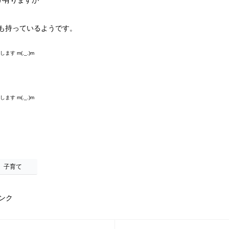
ジが有りますが
でも持っているようです。
す m(._.)m
す m(._.)m
子育て
ンク