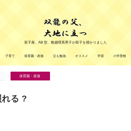
双子座、AB 型、晩婚理系男子が双子を授かりました
子育て
保育園・産後
父も勉強
オススメ
学習
小学受検
>
>
保育園・産後
照れる ?