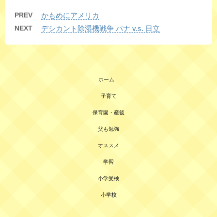
PREV
かもめにアメリカ
NEXT
デシカント除湿機戦争 パナ v.s. 日立
ホーム
子育て
保育園・産後
父も勉強
オススメ
学習
小学受検
小学校