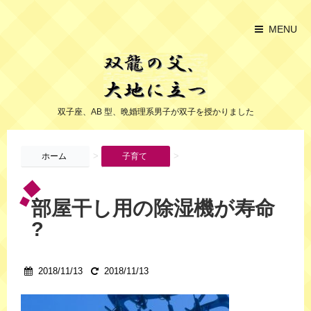
MENU
双子座、AB 型、晩婚理系男子が双子を授かりました
>
>
ホーム
子育て
部屋干し用の除湿機が寿命
?
2018/11/13
2018/11/13