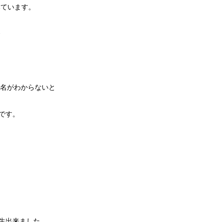
てみています。
名がわからないと
難です。
再生出来ました。