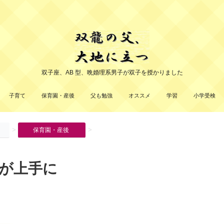
双子座、AB 型、晩婚理系男子が双子を授かりました
子育て
保育園・産後
父も勉強
オススメ
学習
小学受検
>
>
保育園・産後
が上手に