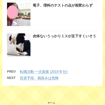
竜子、理科のテストの点が相変わらず
勿体ないうっかりミスが足下すくいそう
PREV
転職活動 一次面接 (2019 B 社)
NEXT
投資手段、鵜呑みは危険
ホーム