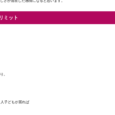
しさが混在した感情になると思います。
リミット
り。
 人子どもが居れば