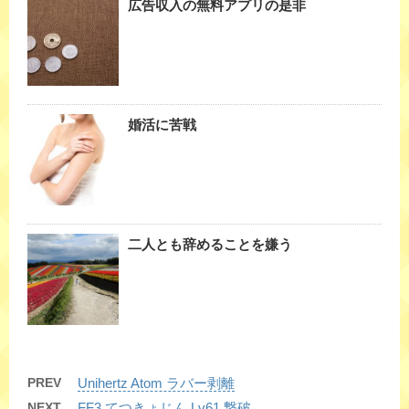
広告収入の無料アプリの是非
婚活に苦戦
二人とも辞めることを嫌う
PREV
Unihertz Atom ラバー剥離
NEXT
FF3 てつきょじん Lv61 撃破