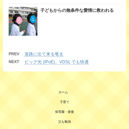
子どもからの無条件な愛情に救われる
PREV
道路に出て来る竜太
NEXT
ビッグ光 (IPoE)、VDSL でも快適
ホーム
子育て
保育園・産後
父も勉強