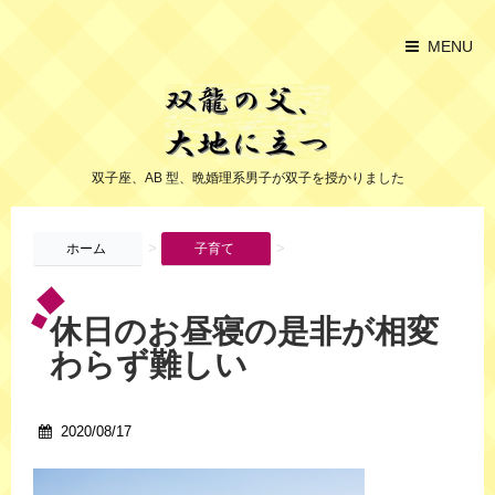
MENU
双子座、AB 型、晩婚理系男子が双子を授かりました
>
>
ホーム
子育て
休日のお昼寝の是非が相変
わらず難しい
2020/08/17