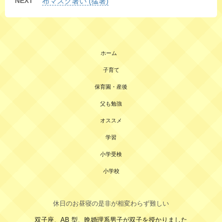
NEXT
布マスク暑い (猛暑)
ホーム
子育て
保育園・産後
父も勉強
オススメ
学習
小学受検
小学校
休日のお昼寝の是非が相変わらず難しい
双子座、AB 型、晩婚理系男子が双子を授かりました