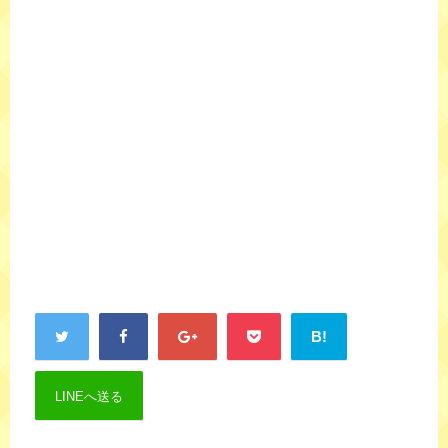
B!
LINEへ送る