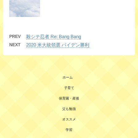
PREV
殺シテ忍者 Re: Bang Bang
NEXT
2020 米大統領選 バイデン勝利
ホーム
子育て
保育園・産後
父も勉強
オススメ
学習