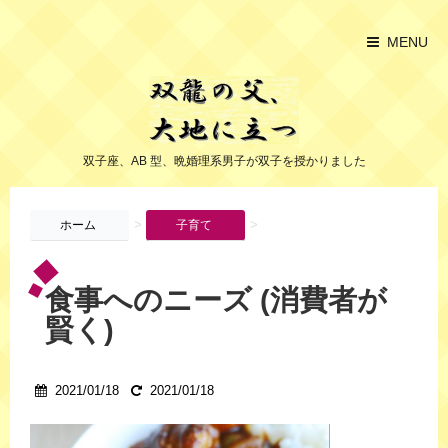
MENU
双子座、AB 型、晩婚理系男子が双子を授かりました
>
>
ホーム
子育て
食事へのニーズ (消費者が
賢く)
2021/01/18
2021/01/18