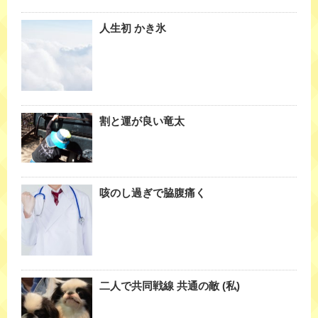
人生初 かき氷
割と運が良い竜太
咳のし過ぎで脇腹痛く
二人で共同戦線 共通の敵 (私)