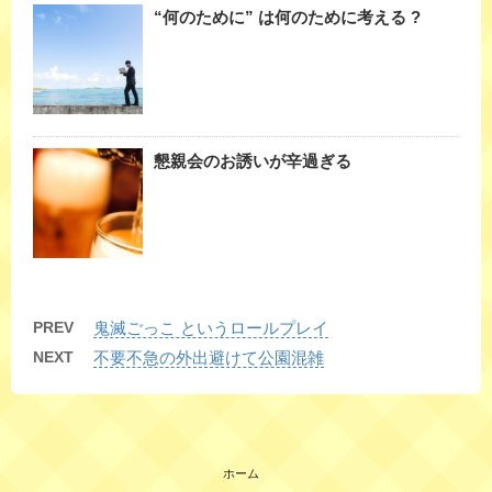
“何のために” は何のために考える ?
懇親会のお誘いが辛過ぎる
PREV
鬼滅ごっこ というロールプレイ
NEXT
不要不急の外出避けて公園混雑
ホーム