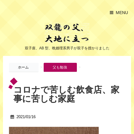
MENU
双子座、AB 型、晩婚理系男子が双子を授かりました
>
>
ホーム
父も勉強
コロナで苦しむ飲食店、家
事に苦しむ家庭
2021/01/16