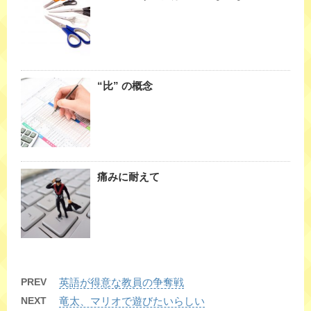
“比” の概念
痛みに耐えて
PREV
英語が得意な教員の争奪戦
NEXT
竜太、マリオで遊びたいらしい