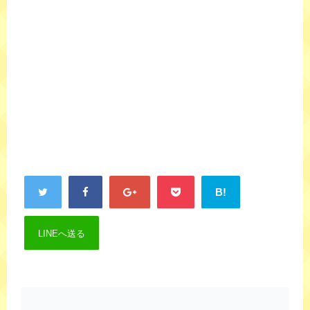
B!
LINEへ送る