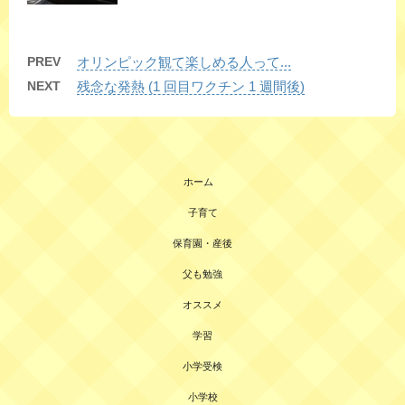
PREV
オリンピック観て楽しめる人って...
NEXT
残念な発熱 (1 回目ワクチン 1 週間後)
ホーム
子育て
保育園・産後
父も勉強
オススメ
学習
小学受検
小学校