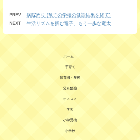
PREV
病院周り (竜子の学校の健診結果を経て)
NEXT
生活リズムを掴む竜子、もう一歩な竜太
ホーム
子育て
保育園・産後
父も勉強
オススメ
学習
小学受検
小学校