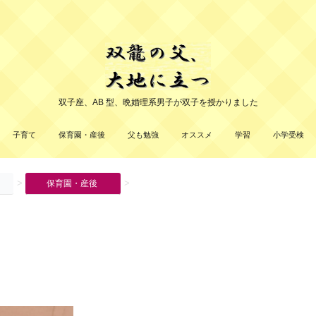
双子座、AB 型、晩婚理系男子が双子を授かりました
子育て
保育園・産後
父も勉強
オススメ
学習
小学受検
>
>
保育園・産後