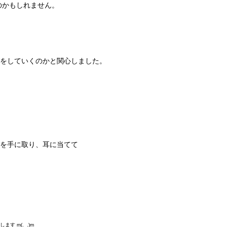
のかもしれません。
をしていくのかと関心しました。
、
を手に取り、耳に当てて
す m(._.)m