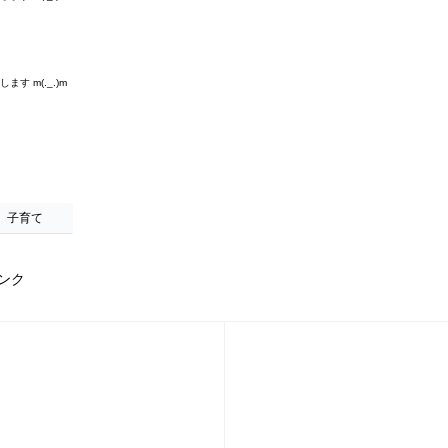
す m(._.)m
子育て
ンク