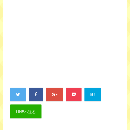
B!
LINEへ送る