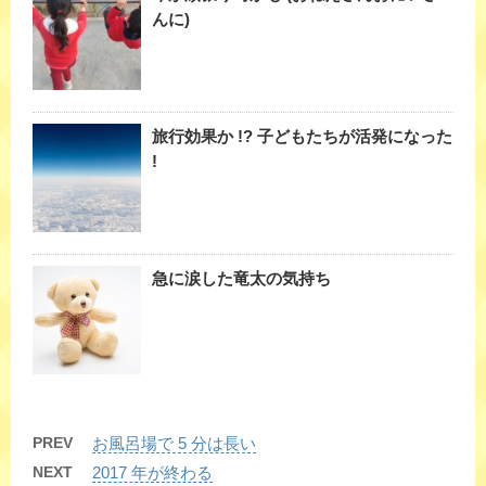
んに)
旅行効果か !? 子どもたちが活発になった
!
急に涙した竜太の気持ち
PREV
お風呂場で 5 分は長い
NEXT
2017 年が終わる