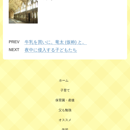
PREV
牛乳を買いに。竜太 (仮称) と。
NEXT
夜中に侵入する子どもたち
ホーム
子育て
保育園・産後
父も勉強
オススメ
学習