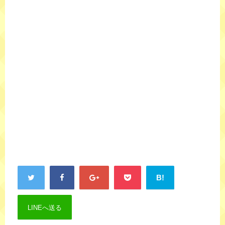
B!
LINEへ送る