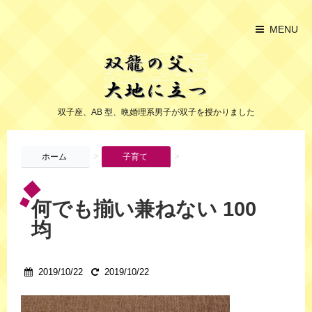
MENU
双子座、AB 型、晩婚理系男子が双子を授かりました
>
>
ホーム
子育て
何でも揃い兼ねない 100
均
2019/10/22
2019/10/22