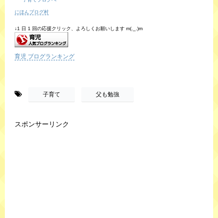
にほんブログ村
↓1 日 1 回の応援クリック、よろしくお願いします m(._.)m
育児 ブログランキング
-
,
子育て
父も勉強
スポンサーリンク