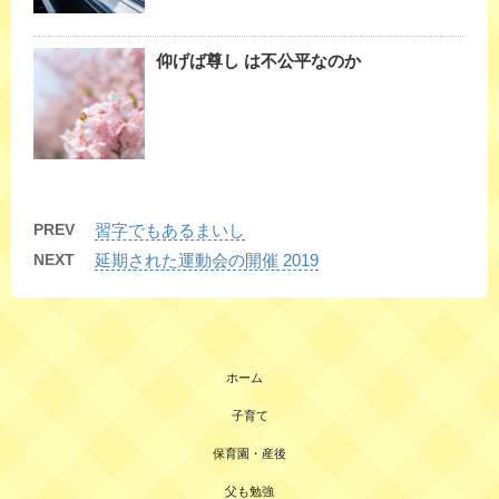
仰げば尊し は不公平なのか
PREV
習字でもあるまいし
NEXT
延期された運動会の開催 2019
ホーム
子育て
保育園・産後
父も勉強