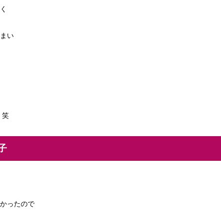
く
まい
 笑
子
かったので