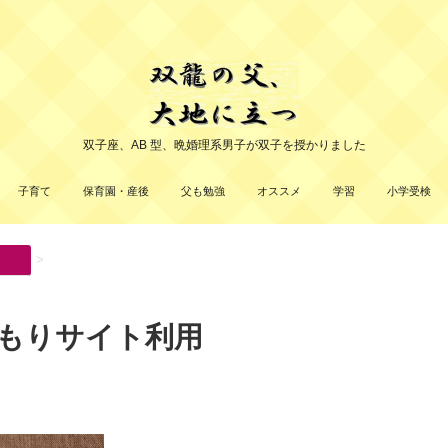
双子座、AB 型、晩婚理系男子が双子を授かりました
子育て
保育園・産後
父も勉強
オススメ
学習
小学受検
>
もりサイト利用