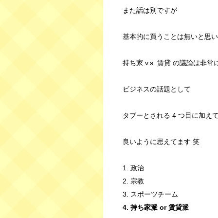
また話は別ですが
基本的に買うことは無いと思い
持ち家 v.s. 賃貸 の議論は非
ビジネスの話題として
タブーとされる 4 つ目に加え
良いように思えてます 笑
1. 政治
2. 宗教
3. スポーツチーム
4. 持ち家派 or 賃貸派