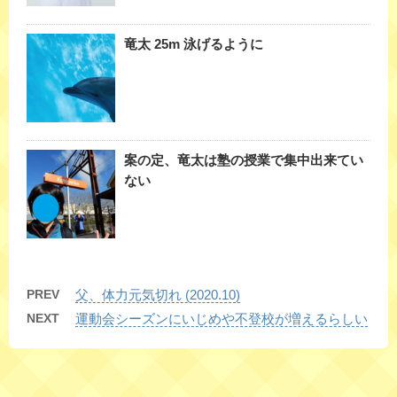
竜太 25m 泳げるように
案の定、竜太は塾の授業で集中出来てい
ない
PREV
父、体力元気切れ (2020.10)
NEXT
運動会シーズンにいじめや不登校が増えるらしい