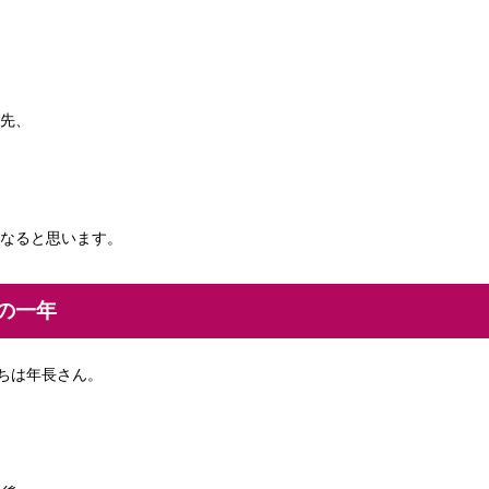
先、
なると思います。
の一年
もたちは年長さん。