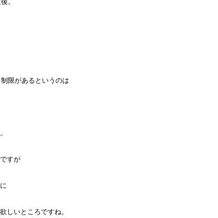
最後。
と制限があるというのは
。
ですが
に
欲しいところですね。