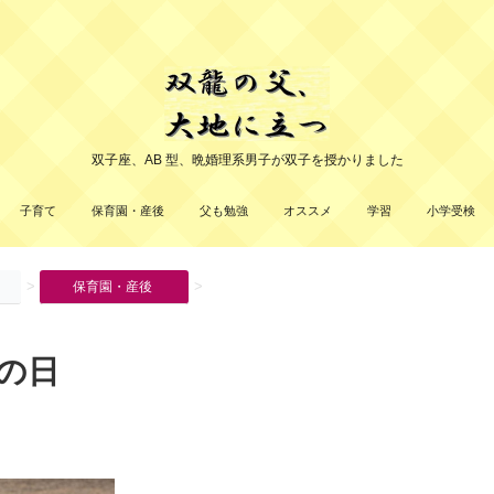
双子座、AB 型、晩婚理系男子が双子を授かりました
子育て
保育園・産後
父も勉強
オススメ
学習
小学受検
>
>
保育園・産後
の日