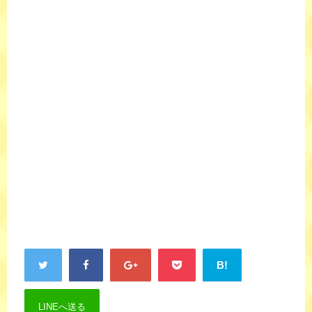
B!
LINEへ送る