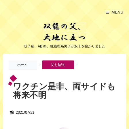
MENU
双子座、AB 型、晩婚理系男子が双子を授かりました
>
>
ホーム
父も勉強
ワクチン是非、両サイドも
将来不明
2021/07/31