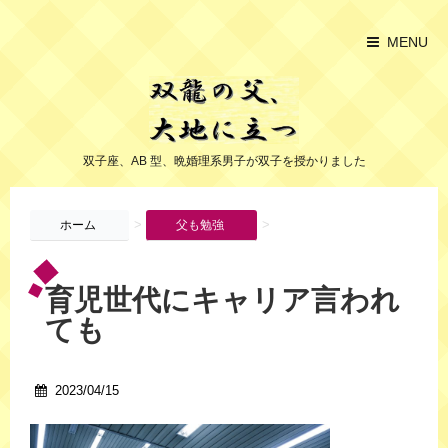
MENU
双子座、AB 型、晩婚理系男子が双子を授かりました
>
>
ホーム
父も勉強
育児世代にキャリア言われ
ても
2023/04/15