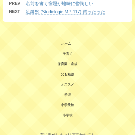
PREV
名前を書く宿題が地味に鬱陶しい
NEXT
足鍵盤 (Studiologic MP-117) 買ったった
ホーム
子育て
保育園・産後
父も勉強
オススメ
学習
小学受検
小学校
育児世代にキャリア言われても