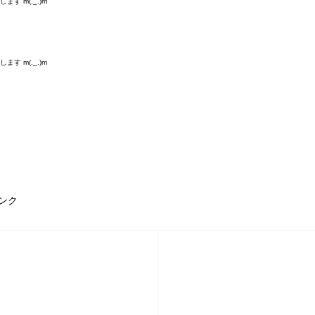
す m(._.)m
す m(._.)m
ンク