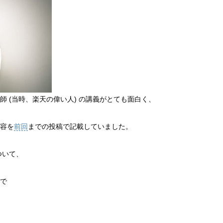
 (当時、楽天の偉い人) の講義がとても面白く、
容を
前回
までの投稿で記載していました。
ついて、
で