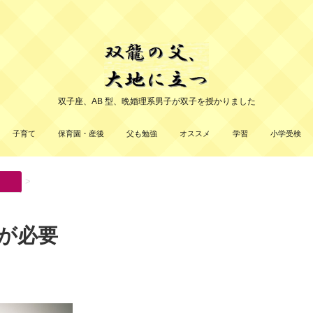
双子座、AB 型、晩婚理系男子が双子を授かりました
子育て
保育園・産後
父も勉強
オススメ
学習
小学受検
>
が必要