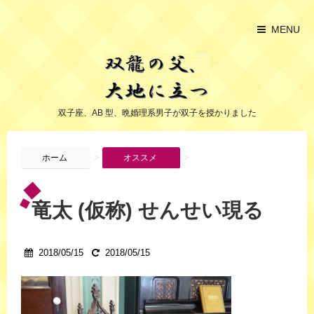
MENU
双子座、AB 型、晩婚理系男子が双子を授かりました
>
>
ホーム
オススメ
竜太 (仮称) せんせい現る
2018/05/15
2018/05/15