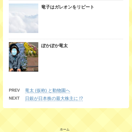
竜子はガレオンをリピート
ぽかぽか竜太
PREV
竜太 (仮称) と動物園へ
NEXT
日銀が日本株の最大株主に !?
ホーム