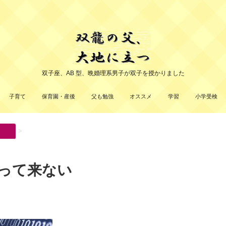
双子座、AB 型、晩婚理系男子が双子を授かりました
子育て
保育園・産後
父も勉強
オススメ
学習
小学受検
>
って来ない