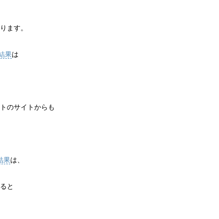
ります。
の結果
は
トのサイトからも
結果
は、
ると