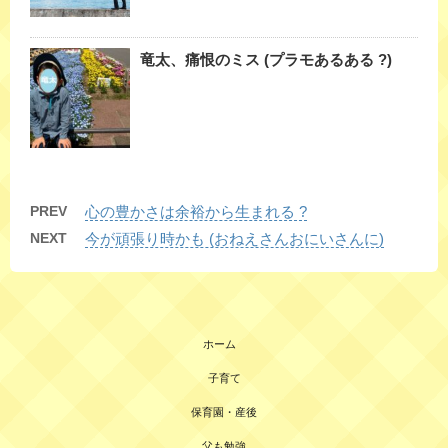
竜太、痛恨のミス (プラモあるある ?)
PREV
心の豊かさは余裕から生まれる ?
NEXT
今が頑張り時かも (おねえさんおにいさんに)
ホーム
子育て
保育園・産後
父も勉強