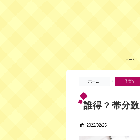
ホーム
>
ホーム
子育て
誰得 ? 帯分数
2022/02/25