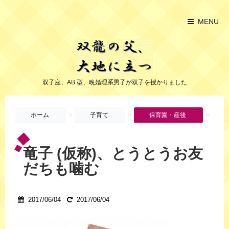
MENU
双子座、AB 型、晩婚理系男子が双子を授かりました
>
>
>
ホーム
子育て
保育園・産後
竜子 (仮称)、とうとうお友
だちも噛む
2017/06/04
2017/06/04