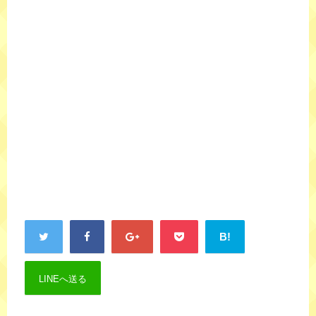
B!
LINEへ送る