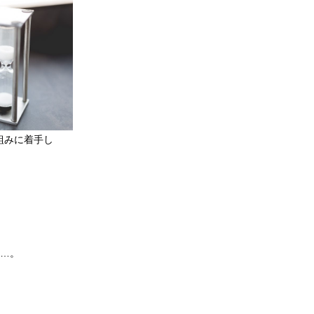
り組みに着手し
…。