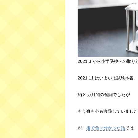
2021.3 から小学受検への取
2021.11 はいよいよ試験本番。
約 8 カ月間の奮闘でしたが
もう身も心も疲弊していました
が、
後で色々分かった話
では