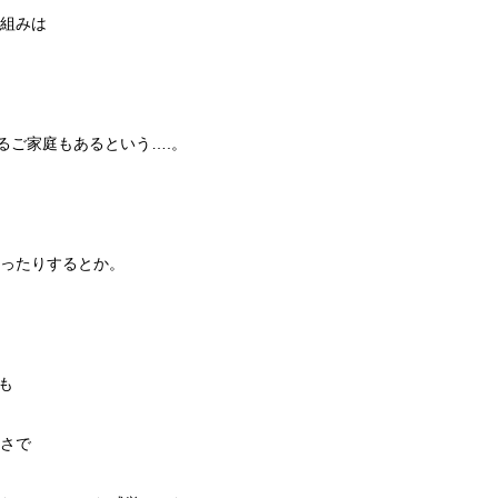
組みは
するご家庭もあるという….。
ったりするとか。
も
さで